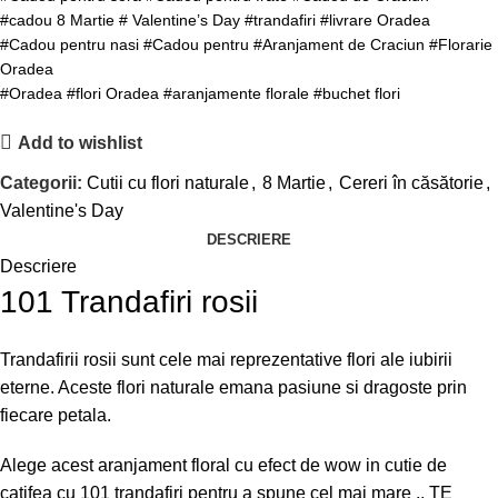
#cadou 8 Martie # Valentine’s Day #trandafiri #livrare Oradea
#Cadou pentru nasi #Cadou pentru #Aranjament de Craciun #Florarie
Oradea
#Oradea #flori Oradea #aranjamente florale #buchet flori
Add to wishlist
Categorii:
Cutii cu flori naturale
,
8 Martie
,
Cereri în căsătorie
,
Valentine's Day
DESCRIERE
Descriere
101 Trandafiri rosii
Trandafirii rosii sunt cele mai reprezentative flori ale iubirii
eterne. Aceste flori naturale emana pasiune si dragoste prin
fiecare petala.
Alege acest aranjament floral cu efect de wow in cutie de
catifea cu 101 trandafiri pentru a spune cel mai mare ,, TE