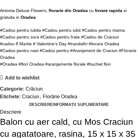
Antonia Deluxe Flowers,
florarie din Oradea
cu
livrare rapida
si
gratuita in
Oradea
#Cadou pentru iubita #Cadou pentru iubit #Cadou pentru mama
#Cadou pentru sora #Cadou pentru frate #Cadou de Craciun
#cadou 8 Martie # Valentine’s Day #trandafiri #livrare Oradea
#Cadou pentru nasi #Cadou pentru #Aranjament de Craciun #Florarie
Oradea
#Oradea #flori Oradea #aranjamente florale #buchet flori
Add to wishlist
Categorie:
Crăciun
Etichete:
Craciun
,
Florărie Oradea
DESCRIERE
INFORMAȚII SUPLIMENTARE
Descriere
Balon cu aer cald, cu Mos Craciun
cu agatatoare, rasina, 15 x 15 x 35