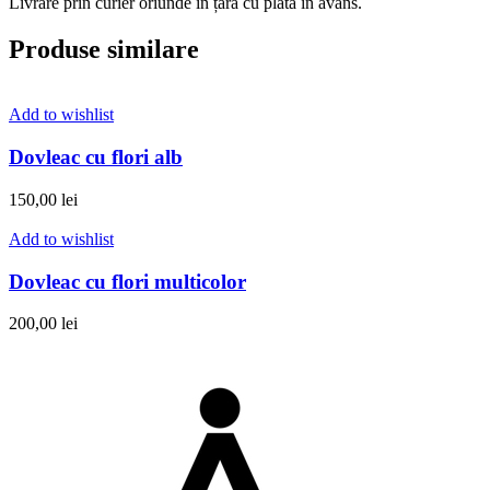
Livrare
prin
curier oriunde
în
țară cu
plata
în
avans.
Produse similare
Add to wishlist
Dovleac cu flori alb
150,00
lei
Add to wishlist
Dovleac cu flori multicolor
200,00
lei