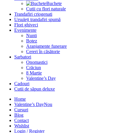
Buchete
Cutii cu flori naturale
Trandafiri criogenati
Ursuleți trandafiri spumă
Flori ghiveci
Evenimente
Nunti
Botez
Aranjamente funerare
Cereri în căsătorie
Sarbatori
Onomastici
Crăciun
8 Martie
Valentine’s Day
Cadouri
Cutii de săpun deluxe
Home
Valentine’s Day
Nou
Cursuri
Blog
Contact
Wishlist
Login / Register