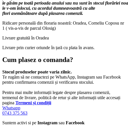
le
găsim
pe
toată
perioada
anului
sau
nu
sunt
în
stocul
florăriei
noas
le v-om
înlocui
, cu acordul
dumneavoastră
cu alte
flori
asemănătoare
după
plasarea comenzii.
Ridicare
personală
din
floraria
noastră
: Oradea, Corneliu Coposu nr
1 (
vis
-a-vis de parcul Olosig)
Livrare
gratuită
în
Oradea
Livrare
prin
curier oriunde
în
țară cu
plata
în
avans.
Cum plasez o comanda?
Stocul produselor poate varia zilnic.
Te rugăm să ne contactezi pe WhatsApp, Instagram sau Facebook
pentru confirmarea comenzii și verificarea stocului.
Pentru mai multe informații legate despre plasarea comenzii,
termenul de livrare, politică de retur și alte informații utile accesați
pagina
Termeni și condiții
Whatsapp
0743 375 563
Suntem activi si pe
Instagram
sau
Facebook