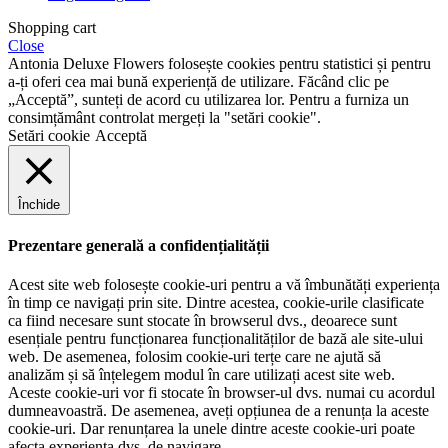
Shopping cart
Close
Antonia Deluxe Flowers folosește cookies pentru statistici și pentru
a-ți oferi cea mai bună experiență de utilizare. Făcând clic pe
„Acceptă”, sunteți de acord cu utilizarea lor. Pentru a furniza un
consimțământ controlat mergeți la "setări cookie".
Setări cookie
Acceptă
Închide
Prezentare generală a confidențialității
Acest site web folosește cookie-uri pentru a vă îmbunătăți experiența
în timp ce navigați prin site. Dintre acestea, cookie-urile clasificate
ca fiind necesare sunt stocate în browserul dvs., deoarece sunt
esențiale pentru funcționarea funcționalităților de bază ale site-ului
web. De asemenea, folosim cookie-uri terțe care ne ajută să
analizăm și să înțelegem modul în care utilizați acest site web.
Aceste cookie-uri vor fi stocate în browser-ul dvs. numai cu acordul
dumneavoastră. De asemenea, aveți opțiunea de a renunța la aceste
cookie-uri. Dar renunțarea la unele dintre aceste cookie-uri poate
afecta experiența dvs. de navigare.