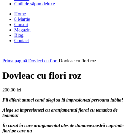
Cutii de săpun deluxe
Home
8 Martie
Cursuri
Magazin
Blog
Contact
Prima pagină
Dovleci cu flori
Dovleac cu flori roz
Dovleac cu flori roz
200,00
lei
Fii diferit atunci cand alegi sa iti impresionezi persoana iubita!
Alege sa impresionezi cu aranjamentul floral cu tematica de
toamna!
În
cazul
în
care
aranjamentul
ales
de
dumneavoastră
cuprinde
flori pe care nu