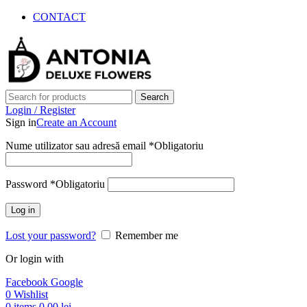
CONTACT
Search
Login / Register
Sign in
Create an Account
Nume utilizator sau adresă email
*
Obligatoriu
Password
*
Obligatoriu
Log in
Lost your password?
Remember me
Or login with
Facebook
Google
0
Wishlist
0
items
0,00
lei