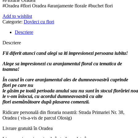
#Florarie Oradea
#Oradea #flori Oradea #aranjamente florale #buchet flori
Add to wishlist
Categorie:
Dovleci cu flori
Descriere
Descriere
Fii diferit atunci cand alegi sa iti impresionezi persoana iubita!
Alege sa impresionezi cu aranjamentul floral cu tematica de
toamna!
În
cazul
în
care
aranjamentul
ales
de
dumneavoastră
cuprinde
flori pe care nu
le
găsim
pe
toată
perioada
anului
sau
nu
sunt
în
stocul
florăriei
noas
le v-om
înlocui
, cu acordul
dumneavoastră
cu alte
flori
asemănătoare
după
plasarea comenzii.
Ridicare
personală
din
floraria
noastră
: Strada Primariei Nr. 38,
Oradea (
vis
-a-vis de parcul Olosig)
Livrare
gratuită
în
Oradea