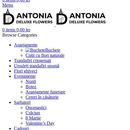
Menu
0
items
0,00
lei
Browse Categories
Aranjamente
Buchete
Cutii cu flori naturale
Trandafiri criogenati
Ursuleți trandafiri spumă
Flori ghiveci
Evenimente
Nunti
Botez
Aranjamente funerare
Cereri în căsătorie
Sarbatori
Onomastici
Crăciun
8 Martie
Valentine’s Day
Cadouri