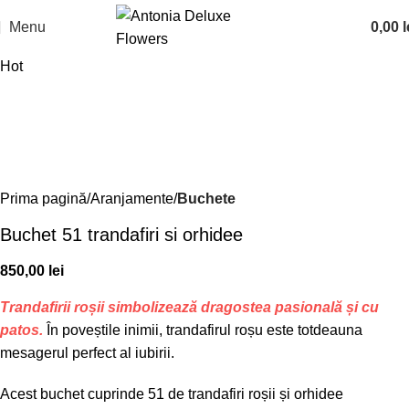
Menu
0,00
l
Hot
Prima pagină
Aranjamente
Buchete
Buchet 51 trandafiri si orhidee
850,00
lei
Trandafirii
roșii
simbolizează
dragostea
pasională
și
cu
patos.
În
poveștile
inimii, trandafirul
roșu
este
totdeauna
mesagerul perfect al iubirii.
Acest buchet cuprinde 51 de
trandafiri
roșii
și
orhidee