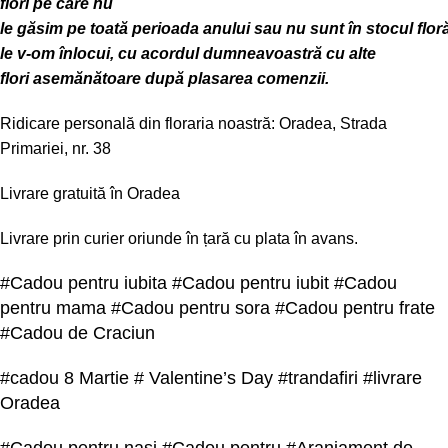
flori pe care nu
le
găsim
pe
toată
perioada
anului
sau
nu
sunt
în
stocul
flor
le v-om
înlocui
, cu acordul
dumneavoastră
cu alte
flori
asemănătoare
după
plasarea comenzii.
Ridicare
personală
din
floraria
noastră
: Oradea, Strada
Primariei, nr. 38
Livrare
gratuită
în
Oradea
Livrare
prin
curier oriunde
în
țară cu
plata
în
avans.
#Cadou pentru iubita #Cadou pentru iubit #Cadou
pentru mama #Cadou pentru sora #Cadou pentru frate
#Cadou de Craciun
#cadou 8 Martie # Valentine’s Day #trandafiri #livrare
Oradea