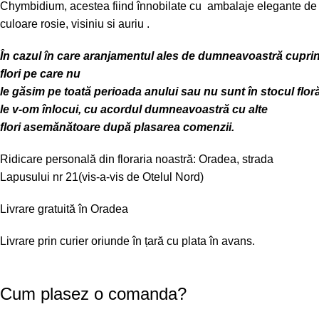
Chymbidium,
acestea
fiind
înnobilate
cu ambalaje elegante de
culoare rosie, visiniu si auriu .
În
cazul
în
care
aranjamentul
ales
de
dumneavoastră
cupri
flori pe care nu
le
găsim
pe
toată
perioada
anului
sau
nu
sunt
în
stocul
flor
le v-om
înlocui
, cu acordul
dumneavoastră
cu alte
flori
asemănătoare
după
plasarea comenzii.
Ridicare
personală
din
floraria
noastră
: Oradea, strada
Lapusului nr 21(vis-a-vis de Otelul Nord)
Livrare
gratuită
în
Oradea
Livrare
prin
curier oriunde
în
țară cu
plata
în
avans.
Cum plasez o comanda?