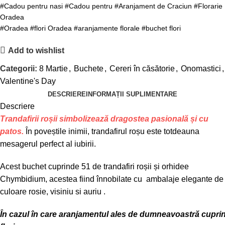
#Cadou pentru nasi #Cadou pentru #Aranjament de Craciun #Florarie
Oradea
#Oradea #flori Oradea #aranjamente florale #buchet flori
Add to wishlist
Categorii:
8 Martie
,
Buchete
,
Cereri în căsătorie
,
Onomastici
,
Valentine's Day
DESCRIERE
INFORMAȚII SUPLIMENTARE
Descriere
Trandafirii
roșii
simbolizează
dragostea
pasională
și
cu
patos.
În
poveștile
inimii, trandafirul
roșu
este
totdeauna
mesagerul perfect al iubirii.
Acest buchet cuprinde 51 de
trandafiri
roșii
și
orhidee
Chymbidium,
acestea
fiind
înnobilate
cu ambalaje elegante de
culoare rosie, visiniu si auriu .
În
cazul
în
care
aranjamentul
ales
de
dumneavoastră
cupri