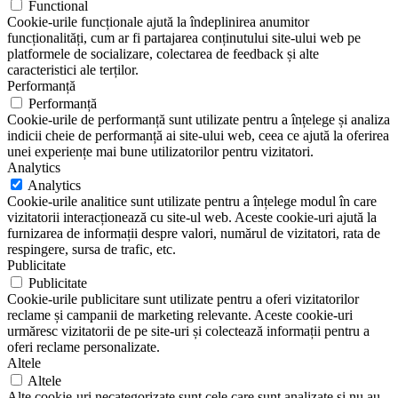
Functional
Cookie-urile funcționale ajută la îndeplinirea anumitor
funcționalități, cum ar fi partajarea conținutului site-ului web pe
platformele de socializare, colectarea de feedback și alte
caracteristici ale terților.
Performanță
Performanță
Cookie-urile de performanță sunt utilizate pentru a înțelege și analiza
indicii cheie de performanță ai site-ului web, ceea ce ajută la oferirea
unei experiențe mai bune utilizatorilor pentru vizitatori.
Analytics
Analytics
Cookie-urile analitice sunt utilizate pentru a înțelege modul în care
vizitatorii interacționează cu site-ul web. Aceste cookie-uri ajută la
furnizarea de informații despre valori, numărul de vizitatori, rata de
respingere, sursa de trafic, etc.
Publicitate
Publicitate
Cookie-urile publicitare sunt utilizate pentru a oferi vizitatorilor
reclame și campanii de marketing relevante. Aceste cookie-uri
urmăresc vizitatorii de pe site-uri și colectează informații pentru a
oferi reclame personalizate.
Altele
Altele
Alte cookie-uri necategorizate sunt cele care sunt analizate și nu au