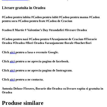
Livrare gratuita in Oradea
#Cadou pentru iubita #Cadou pentru iubit #Cadou pentru mama #Cadou
pentru sora #Cadou pentru frate #Cadou de Craciun
#cadou 8 Martie # Valentine’s Day #trandafiri #livrare Oradea
#Cadou pentru nasi #Cadou pentru #Aranjament de Craciun #Florarie
Oradea #Oradea #flori Oradea #aranjamente florale #buchet flori
Click
aici
pentru a lasa o recenzie Google.
Click
aici
pentru a ne aprecia pagina de facebook.
Click
aici
pentru a ne aprecia pagina de Instragram.
Click
aici
pentru a ne contacta.
Antonia Deluxe Flowers, florarie din Oradea cu livrare rapita si gratuita in
Oradea
Produse similare