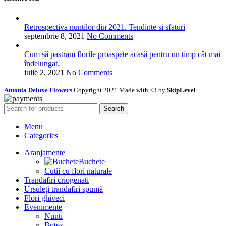
Retrospectiva nuntilor din 2021. Tendinte si sfaturi
septembrie 8, 2021
No Comments
Cum să pastram florile proaspete acasă pentru un timp cât mai
îndelungat.
iulie 2, 2021
No Comments
Antonia Deluxe Flowers
Copyright 2021 Made with <3 by
SkipLevel
.
Search
Menu
Categories
Aranjamente
Buchete
Cutii cu flori naturale
Trandafiri criogenati
Ursuleți trandafiri spumă
Flori ghiveci
Evenimente
Nunti
Botez