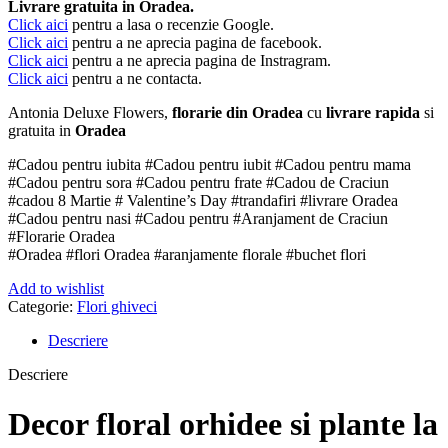
Livrare gratuita in Oradea.
Click aici
pentru a lasa o recenzie Google.
Click aici
pentru a ne aprecia pagina de facebook.
Click aici
pentru a ne aprecia pagina de Instragram.
Click aici
pentru a ne contacta.
Antonia Deluxe Flowers,
florarie din Oradea
cu
livrare rapida
si
gratuita in
Oradea
#Cadou pentru iubita #Cadou pentru iubit #Cadou pentru mama
#Cadou pentru sora #Cadou pentru frate #Cadou de Craciun
#cadou 8 Martie # Valentine’s Day #trandafiri #livrare Oradea
#Cadou pentru nasi #Cadou pentru #Aranjament de Craciun
#Florarie Oradea
#Oradea #flori Oradea #aranjamente florale #buchet flori
Add to wishlist
Categorie:
Flori ghiveci
Descriere
Descriere
Decor floral orhidee si plante la