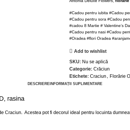
Antonia Deluxe Flowers,
florari
#Cadou pentru iubita #Cadou pe
#Cadou pentru sora #Cadou pent
#cadou 8 Martie # Valentine’s Da
#Cadou pentru nasi #Cadou pent
#Oradea #flori Oradea #aranjamen
Add to wishlist
SKU:
Nu se aplică
Categorie:
Crăciun
Etichete:
Craciun
,
Florărie 
DESCRIERE
INFORMAȚII SUPLIMENTARE
D, rasina
de Craciun. Acestea pot fi decorul ideal pentru locuinta dumneav