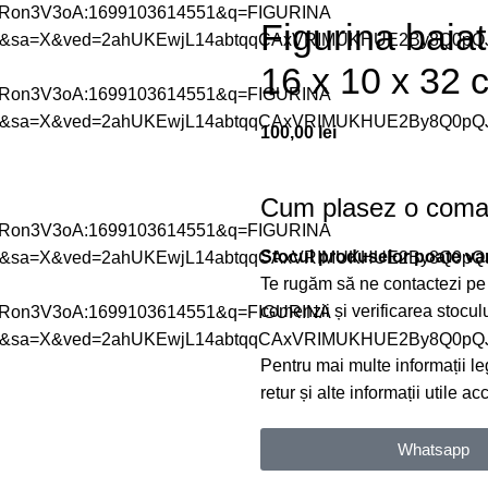
Figurina baiat
16 x 10 x 32 
100,00
lei
Cum plasez o com
Stocul produselor poate vari
Te rugăm să ne contactezi p
comenzii și verificarea stoculu
Pentru mai multe informații le
retur și alte informații utile a
Whatsapp