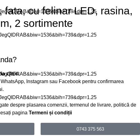
, fata, cu felinar LED, rasina,
cm, 2 sortimente
anda?
a zilnic.
e WhatsApp, Instagram sau Facebook pentru confirmarea
i.
gate despre plasarea comenzii, termenul de livrare, politică de
ccesați pagina
Termeni și condiții
0743 375 563