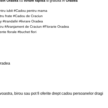
e din Oradea
cu
livrare rapida
si gratuita in
Oradea
ntru iubit #Cadou pentru mama
ru frate #Cadou de Craciun
y #trandafiri #livrare Oradea
ru #Aranjament de Craciun #Florarie Oradea
te florale #buchet flori
Oradea
oastra, birou sau pot fi oferite drept cadou persoanelor dragi