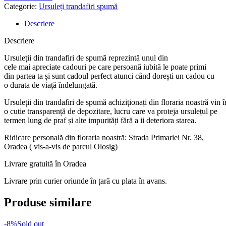
Categorie:
Ursuleți trandafiri spumă
Descriere
Descriere
Ursuleți
i
din
trandafiri
de
spumă
reprezintă
unul din
cele
mai
apreciate cadouri pe
care
persoană
iubită
le poate primi
din
partea
ta
și
sunt
cadoul perfect atunci
când
dorești
un cadou cu
o
durata
de
viață
îndelungată
.
Ursuleți
i
din
trandafiri
de
spumă
achiziționați
din
floraria
noastră
vin
o
cutie
transparență
de depozitare, lucru
care
va
proteja
ursulețul
pe
termen lung de praf
și
alte
impurități
fără
a ii
deteriora
starea.
Ridicare
personală
din
floraria
noastră
: Strada Primariei Nr. 38,
Oradea (
vis
-a-vis de parcul Olosig)
Livrare
gratuită
în
Oradea
Livrare
prin
curier oriunde
în
țară cu
plata
în
avans.
Produse similare
-8%
Sold out