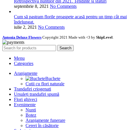
Retrospectiva nuntilor din 2021. Tendinte si sfaturi
septembrie 8, 2021
No Comments
Cum să pastram florile proaspete acasă pentru un timp cât mai
îndelungat.
iulie 2, 2021
No Comments
Antonia Deluxe Flowers
Copyright 2021 Made with <3 by
SkipLevel
.
Search
Menu
Categories
Aranjamente
Buchete
Cutii cu flori naturale
Trandafiri criogenati
Ursuleți trandafiri spumă
Flori ghiveci
Evenimente
Nunti
Botez
Aranjamente funerare
Cereri în căsătorie