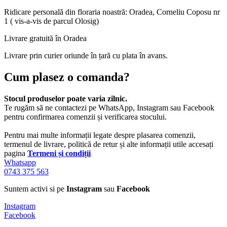
Ridicare
personală
din
floraria
noastră
: Oradea, Corneliu Coposu nr
1 (
vis
-a-vis de parcul Olosig)
Livrare
gratuită
în
Oradea
Livrare
prin
curier oriunde
în
țară cu
plata
în
avans.
Cum plasez o comanda?
Stocul produselor poate varia zilnic.
Te rugăm să ne contactezi pe WhatsApp, Instagram sau Facebook
pentru confirmarea comenzii și verificarea stocului.
Pentru mai multe informații legate despre plasarea comenzii,
termenul de livrare, politică de retur și alte informații utile accesați
pagina
Termeni și condiții
Whatsapp
0743 375 563
Suntem activi si pe
Instagram
sau
Facebook
Instagram
Facebook