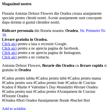
Magazinul nostru
Floraria Antonia Deluxe Flowers din Oradea creaza aranjamente
speciale pentru clientii nostri. Aceste aranjamente sunt concepute
dupa dorinta si gustul clientilor nostri.
Ridicare personala
din floraria noastra:
Oradea
,
Str. Primariei Nr.
38.
Livrare gratuita in Oradea.
Click aici
pentru a lasa o recenzie Google.
Click aici
pentru a ne aprecia pagina de facebook.
Click aici
pentru a ne aprecia pagina de Instragram.
Click aici
pentru a ne contacta.
Antonia Deluxe Flowers,
florarie din Oradea
cu
livrare rapida
si
gratuita in
Oradea
#Cadou pentru iubita #Cadou pentru iubit #Cadou pentru mama
#Cadou pentru sora #Cadou pentru frate #Cadou de Craciun
#cadou 8 Martie # Valentine’s Day #trandafiri #livrare Oradea
#Cadou pentru nasi #Cadou pentru #Aranjament de Craciun
#Florarie Oradea
#Oradea #flori Oradea #aranjamente florale #buchet flori
Add to wishlist