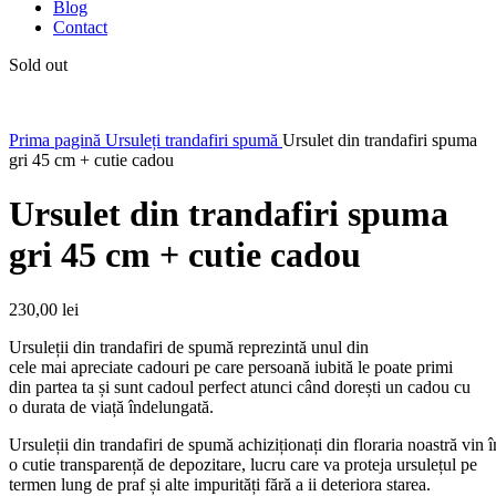
Blog
Contact
Sold out
Prima pagină
Ursuleți trandafiri spumă
Ursulet din trandafiri spuma
gri 45 cm + cutie cadou
Ursulet din trandafiri spuma
gri 45 cm + cutie cadou
230,00
lei
Ursuleți
i
din
trandafiri
de
spumă
reprezintă
unul din
cele
mai
apreciate cadouri pe
care
persoană
iubită
le poate primi
din
partea
ta
și
sunt
cadoul perfect atunci
când
dorești
un cadou cu
o
durata
de
viață
îndelungată
.
Ursuleți
i
din
trandafiri
de
spumă
achiziționați
din
floraria
noastră
vin
o
cutie
transparență
de depozitare, lucru
care
va
proteja
ursulețul
pe
termen lung de praf
și
alte
impurități
fără
a ii
deteriora
starea.