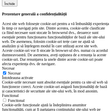
Închide
Prezentare generală a confidențialității
Acest site web folosește cookie-uri pentru a vă îmbunătăți experiența
în timp ce navigați prin site. Dintre acestea, cookie-urile clasificate
ca fiind necesare sunt stocate în browserul dvs., deoarece sunt
esențiale pentru funcționarea funcționalităților de bază ale site-ului
web. De asemenea, folosim cookie-uri terțe care ne ajută să
analizăm și să înțelegem modul în care utilizați acest site web.
Aceste cookie-uri vor fi stocate în browser-ul dvs. numai cu acordul
dumneavoastră. De asemenea, aveți opțiunea de a renunța la aceste
cookie-uri. Dar renunțarea la unele dintre aceste cookie-uri poate
afecta experiența dvs. de navigare.
Necesar
Necesar
Întotdeauna activate
Cookie-urile necesare sunt absolut esențiale pentru ca site-ul web să
funcționeze corect. Aceste cookie-uri asigură funcționalități de bază
și caracteristici de securitate ale site-ului web, în mod anonim.
Functional
Functional
Cookie-urile funcționale ajută la îndeplinirea anumitor
funcționalități, cum ar fi partajarea conținutului site-ului web pe