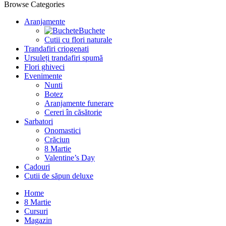
Browse Categories
Aranjamente
Buchete
Cutii cu flori naturale
Trandafiri criogenati
Ursuleți trandafiri spumă
Flori ghiveci
Evenimente
Nunti
Botez
Aranjamente funerare
Cereri în căsătorie
Sarbatori
Onomastici
Crăciun
8 Martie
Valentine’s Day
Cadouri
Cutii de săpun deluxe
Home
8 Martie
Cursuri
Magazin