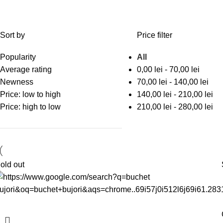
Sort by
Price filter
Popularity
All
Average rating
0,00
lei
-
70,00
lei
Newness
70,00
lei
-
140,00
lei
Price: low to high
140,00
lei
-
210,00
lei
Price: high to low
210,00
lei
-
280,00
lei
old out