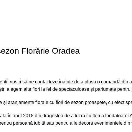
 sezon
Florărie
Oradea
ienții
noștri
să
ne contacteze
înainte
de a
plasa
o
comandă
din
a
tri
alegem alte flori
la
fel de spectaculoase
și
parfumate pentru
te
și
aranjamente florale cu flori de sezon proaspete, cu efect s
tă în anul 2018 din
dragostea
de a
lucra
cu flori a fondatoarei
pentru persoană
iubită
sau
pentru a le
decora
evenimentele
din 