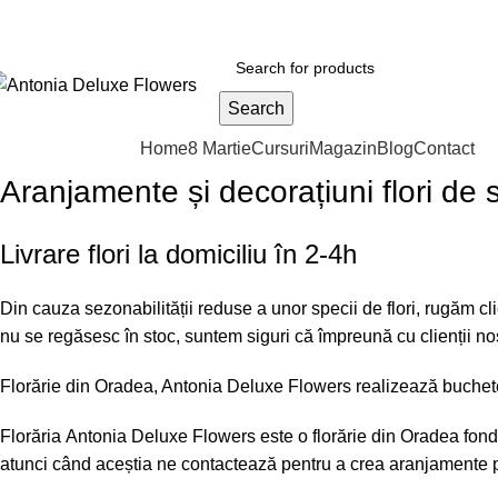
Search
rowse Categories
Home
8 Martie
Cursuri
Magazin
Blog
Contact
Aranjamente
și
decora
țiuni
flori de
Livrare flori
la
domiciliu
în
2-4h
Din
cauza
sezonabilității reduse a unor specii de flori,
rugăm
cl
nu
se
regăsesc
în
stoc
, suntem siguri
că
împreună
cu
clienții
noș
Florărie
din
Oradea, Antonia Deluxe Flowers
realizează
buche
Florăria
Antonia Deluxe Flowers este o florărie
din
Oradea fonda
atunci când aceștia ne contactează pentru a
crea
aranjamente 