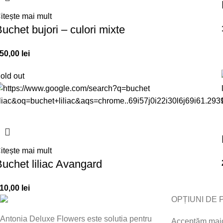
itește mai mult
uchet bujori – culori mixte
50,00
lei
old out
itește mai mult
uchet liliac Avangard
10,00
lei
OPȚIUNI DE 
Antonia Deluxe Flowers este solutia pentru
Acceptăm major