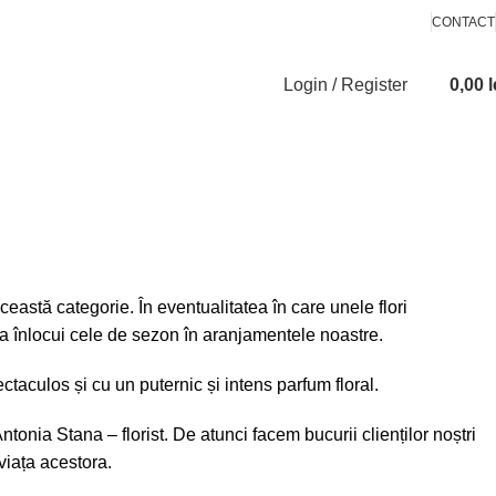
CONTACT
Login / Register
0,00
l
ceastă
categorie.
În
eventualitatea
în
care
unele flori
 a
înlocui
cele de sezon
în
aranjamentele noastre.
pectaculos
și
cu un puternic
și
intens
parfum floral.
 Antonia
Stana
– florist. De atunci
facem
bucurii clienților noștri
viața acestora.